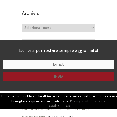
Archivio
Iscriviti per restare sempre aggiornato!
I agree terms and conditions.*
Utilizziamo i cookie anche di terze parti per essere sicuri che tu possa aver
| Avv. Giacomo Romano |
la migliore esperienza sul nostro sito
Privacy e Informativa sui
Cookie
OK
Piazza di Campitelli, 2 - 00186 Roma | P.I.