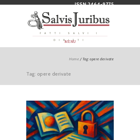
ISSN 2464-9775
FATTI SALVI I
DIRITTI
MENU
Home
/
Tag: opere derivate
Tag: opere derivate