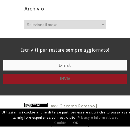
Archivio
Iscriviti per restare sempre aggiornato!
I agree terms and conditions.*
| Avv. Giacomo Romano |
Utilizziamo i cookie anche di terze parti per essere sicuri che tu possa aver
Piazza di Campitelli, 2 - 00186 Roma | P.I.
la migliore esperienza sul nostro sito
Privacy e Informativa sui
Cookie
OK
07880501213 |
Pubblicità
e
Privacy