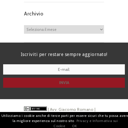
Archivio
Iscriviti per restare sempre aggiornato!
I agree terms and conditions.*
| Avv. Giacomo Romano |
Utilizziamo i cookie anche di terze parti per essere sicuri che tu possa aver
Piazza di Campitelli, 2 - 00186 Roma | P.I.
la migliore esperienza sul nostro sito
Privacy e Informativa sui
Cookie
OK
07880501213 |
Pubblicità
e
Privacy