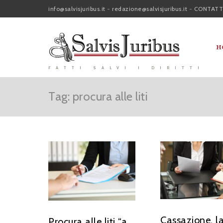
info@salvisjuribus.it
-
redazione@salvisjuribus.it
-
CONTATT
H
FATTI SALVI I DIRITTI
Tag: procura alle liti
Cassazione, l
Procura alle liti “a