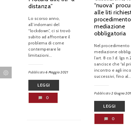
“nuova” procu
distanza”
alle liti richie
Lo scorso anno,
procedimento
all’indomani del
mediazione
“lockdown”, ci si trovò
obbligatoria
subito ad affrontare il
problema di come
Nel procedimento 
contemperare le
mediazione obbliga
limitazioni...
l’art. 8 co.1 d. lgs 
sancisce che “al p
incontro e agli inco
Pubblicato
6 Maggio 2021
successivi, fino al..
LEGGI
Pubblicato
2 Giugno 20
0
LEGGI
0