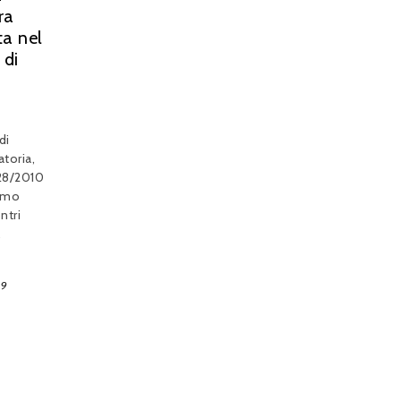
ra
sta nel
 di
di
toria,
n.28/2010
rimo
ntri
.
19