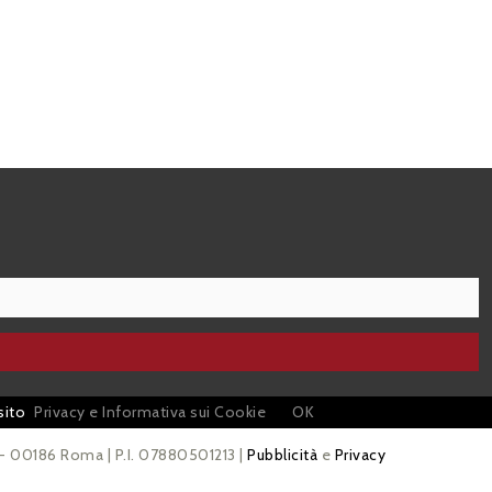
sito
Privacy e Informativa sui Cookie
OK
 - 00186 Roma | P.I. 07880501213 |
Pubblicità
e
Privacy