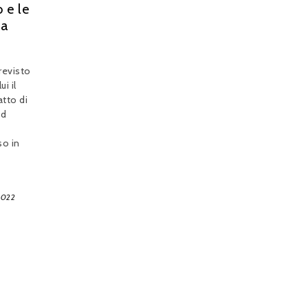
 e le
da
revisto
ui il
atto di
ad
so in
2022