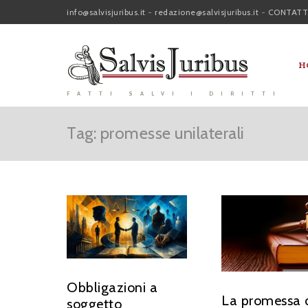
info@salvisjuribus.it
-
redazione@salvisjuribus.it
-
CONTATT
H
FATTI SALVI I DIRITTI
Tag: promesse unilaterali
Obbligazioni a
La promessa 
soggetto