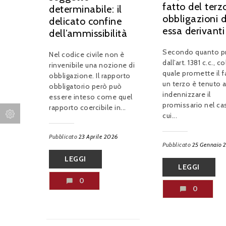
fatto del terzo
determinabile: il
obbligazioni 
delicato confine
essa derivanti
dell’ammissibilità
Secondo quanto p
Nel codice civile non è
dall’art. 1381 c.c., col
rinvenibile una nozione di
quale promette il f
obbligazione. Il rapporto
un terzo è tenuto 
obbligatorio però può
indennizzare il
essere inteso come quel
promissario nel ca
rapporto coercibile in...
cui...
Pubblicato
23 Aprile 2026
Pubblicato
25 Gennaio 
LEGGI
LEGGI
0
0