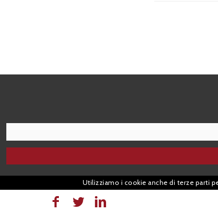
I agree terms and conditions.*
Utilizziamo i cookie anche di terze parti p