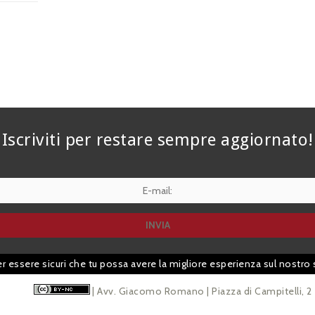
Iscriviti per restare sempre aggiornato!
er essere sicuri che tu possa avere la migliore esperienza sul nostro 
| Avv. Giacomo Romano | Piazza di Campitelli, 2