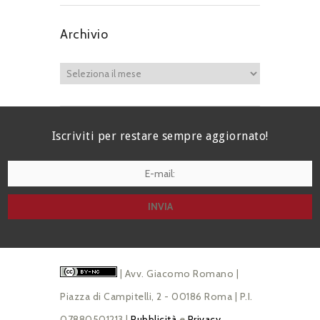
Archivio
Iscriviti per restare sempre aggiornato!
I agree terms and conditions.*
| Avv. Giacomo Romano |
Piazza di Campitelli, 2 - 00186 Roma | P.I.
07880501213 |
Pubblicità
e
Privacy