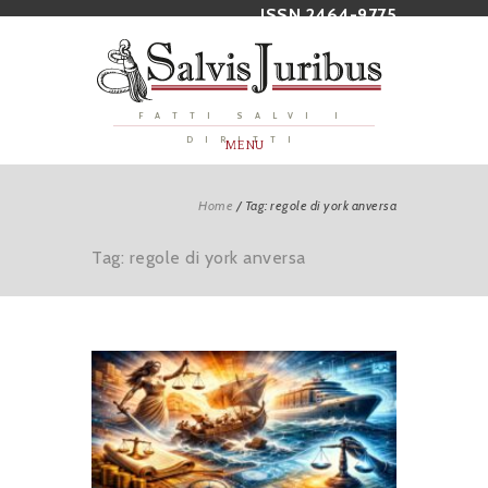
ISSN 2464-9775
FATTI SALVI I
DIRITTI
MENU
Home
/
Tag: regole di york anversa
Tag: regole di york anversa