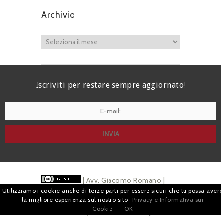
Archivio
Iscriviti per restare sempre aggiornato!
I agree terms and conditions.*
| Avv. Giacomo Romano |
Utilizziamo i cookie anche di terze parti per essere sicuri che tu possa aver
Piazza di Campitelli, 2 - 00186 Roma | P.I.
la migliore esperienza sul nostro sito
Privacy e Informativa sui
Cookie
OK
07880501213 |
Pubblicità
e
Privacy