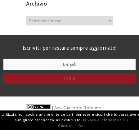
Archivio
Iscriviti per restare sempre aggiornato!
I agree terms and conditions.*
| Avv. Giacomo Romano |
Utilizziamo i cookie anche di terze parti per essere sicuri che tu possa aver
Piazza di Campitelli, 2 - 00186 Roma | P.I.
la migliore esperienza sul nostro sito
Privacy e Informativa sui
Cookie
OK
07880501213 |
Pubblicità
e
Privacy