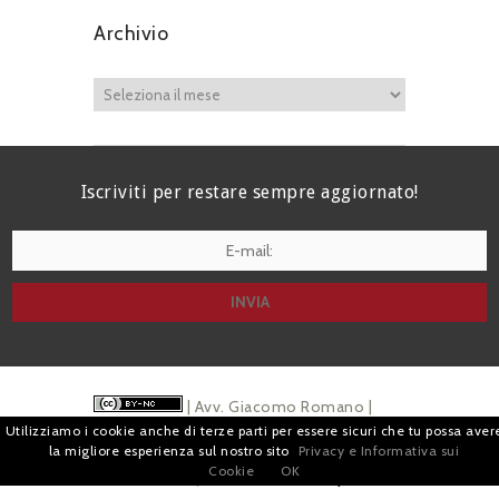
Archivio
Iscriviti per restare sempre aggiornato!
I agree terms and conditions.*
| Avv. Giacomo Romano |
Utilizziamo i cookie anche di terze parti per essere sicuri che tu possa aver
Piazza di Campitelli, 2 - 00186 Roma | P.I.
la migliore esperienza sul nostro sito
Privacy e Informativa sui
Cookie
OK
07880501213 |
Pubblicità
e
Privacy