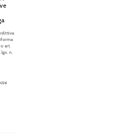
ive
ga
rdittiva
riforma
o art.
lgs. n.
2026