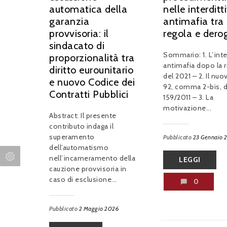
automatica della
nelle interditt
garanzia
antimafia tra
provvisoria: il
regola e dero
sindacato di
Sommario: 1. L’inte
proporzionalità tra
antimafia dopo la 
diritto eurounitario
del 2021 – 2. Il nuov
e nuovo Codice dei
92, comma 2-bis, d.
Contratti Pubblici
159/2011 – 3. La
motivazione...
Abstract: Il presente
contributo indaga il
superamento
Pubblicato
23 Gennaio 
dell’automatismo
nell’incameramento della
LEGGI
cauzione provvisoria in
caso di esclusione...
0
Pubblicato
2 Maggio 2026