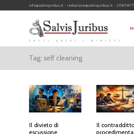
info@salvisjuribus.it
-
redazione@salvisjuribus.it
-
CONTATT
H
FATTI SALVI I DIRITTI
Tag: self cleaning
Il divieto di
Il contradditto
escussione
procedimenta