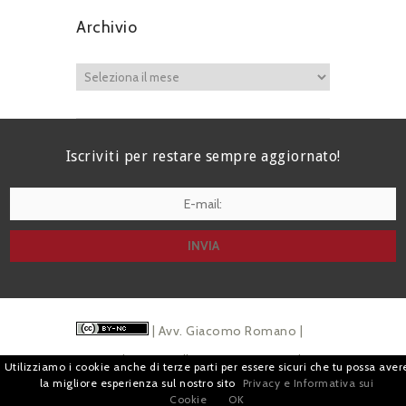
Archivio
Iscriviti per restare sempre aggiornato!
I agree terms and conditions.*
| Avv. Giacomo Romano |
Piazza di Campitelli, 2 - 00186 Roma | P.I.
Utilizziamo i cookie anche di terze parti per essere sicuri che tu possa aver
la migliore esperienza sul nostro sito
Privacy e Informativa sui
07880501213 |
Pubblicità
e
Privacy
Cookie
OK