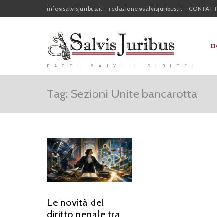
info@salvisjuribus.it
-
redazione@salvisjuribus.it
-
CONTATT
H
FATTI SALVI I DIRITTI
Tag: Sezioni Unite bancarotta
Le novità del
diritto penale tra