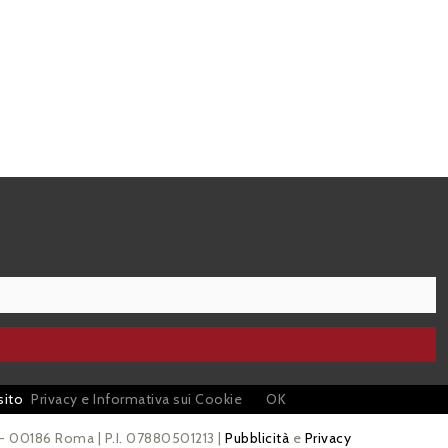
sito
Privacy e Informativa sui Cookie
OK
 - 00186 Roma | P.I. 07880501213 |
Pubblicità
e
Privacy