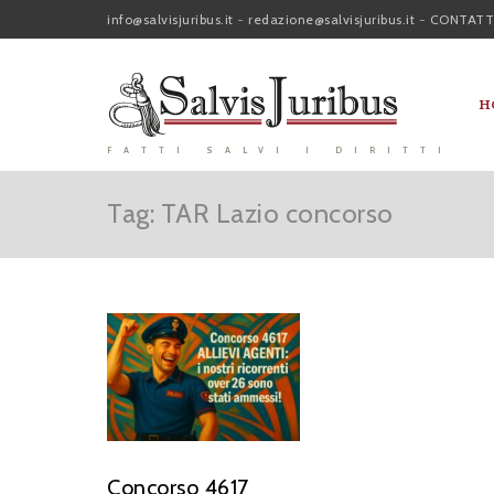
info@salvisjuribus.it
-
redazione@salvisjuribus.it
-
CONTATT
H
FATTI SALVI I DIRITTI
Tag: TAR Lazio concorso
Concorso 4617