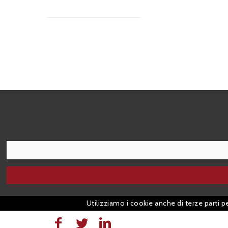
I agree terms and conditions.*
Utilizziamo i cookie anche di terze parti p