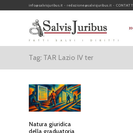
info@salvisjuribus.it
-
redazione@salvisjuribus.it
-
CONTATT
H
FATTI SALVI I DIRITTI
Tag: TAR Lazio IV ter
Natura giuridica
della graduatoria