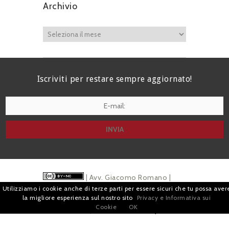
Archivio
Iscriviti per restare sempre aggiornato!
I agree terms and conditions.*
| Avv. Giacomo Romano |
Utilizziamo i cookie anche di terze parti per essere sicuri che tu possa aver
Piazza di Campitelli, 2 - 00186 Roma | P.I.
la migliore esperienza sul nostro sito
Privacy e Informativa sui
Cookie
OK
07880501213 |
Pubblicità
e
Privacy