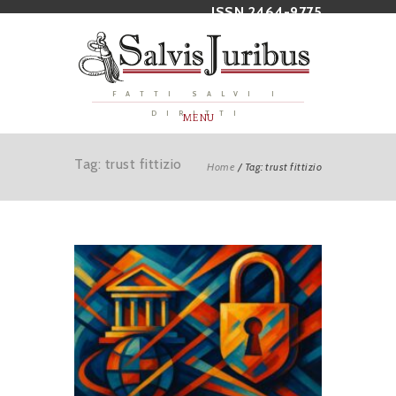
ISSN 2464-9775
FATTI SALVI I
DIRITTI
MENU
Tag: trust fittizio
Home
/
Tag: trust fittizio