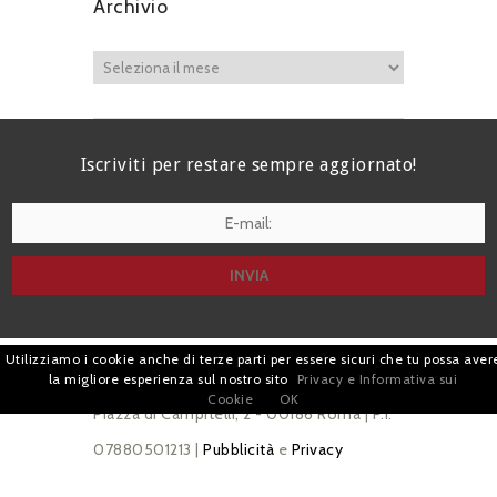
Archivio
Iscriviti per restare sempre aggiornato!
I agree terms and conditions.*
Utilizziamo i cookie anche di terze parti per essere sicuri che tu possa aver
| Avv. Giacomo Romano |
la migliore esperienza sul nostro sito
Privacy e Informativa sui
Cookie
OK
Piazza di Campitelli, 2 - 00186 Roma | P.I.
07880501213 |
Pubblicità
e
Privacy