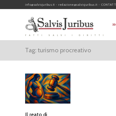
info@salvisjuribus.it
-
redazione@salvisjuribus.it
-
CONTATT
H
FATTI SALVI I DIRITTI
Tag: turismo procreativo
Il reato di