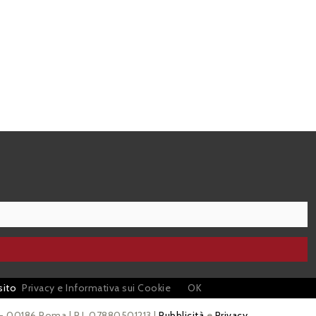
sito
Privacy e Informativa sui Cookie
OK
 - 00186 Roma | P.I. 07880501213 |
Pubblicità
e
Privacy