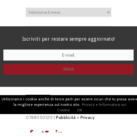
Iscriviti per restare sempre aggiornato!
I agree terms and conditions.*
| Avv. Giacomo Romano |
Utilizziamo i cookie anche di terze parti per essere sicuri che tu possa aver
la migliore esperienza sul nostro sito
Privacy e Informativa sui
Piazza di Campitelli, 2 - 00186 Roma | P.I.
Cookie
OK
07880501213 |
Pubblicità
e
Privacy