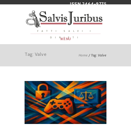
ISSN 2464-9775
FATTI SALVI I
DIRITTI
MENU
Tag: Valve
Home
/
Tag: Valve