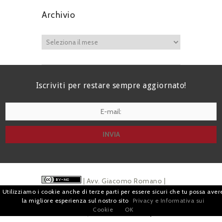
Archivio
Iscriviti per restare sempre aggiornato!
I agree terms and conditions.*
| Avv. Giacomo Romano |
Utilizziamo i cookie anche di terze parti per essere sicuri che tu possa aver
Piazza di Campitelli, 2 - 00186 Roma | P.I.
la migliore esperienza sul nostro sito
Privacy e Informativa sui
Cookie
OK
07880501213 |
Pubblicità
e
Privacy