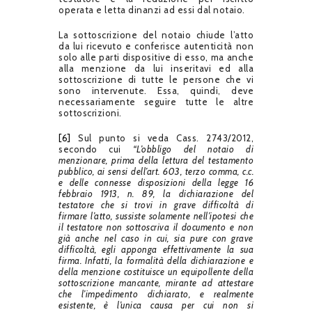
operata e letta dinanzi ad essi dal notaio.
La sottoscrizione del notaio chiude l’atto
da lui ricevuto e conferisce autenticità non
solo alle parti dispositive di esso, ma anche
alla menzione da lui inseritavi ed alla
sottoscrizione di tutte le persone che vi
sono intervenute. Essa, quindi, deve
necessariamente seguire tutte le altre
sottoscrizioni.
[6]
Sul punto si veda Cass. 2743/2012,
secondo cui
“L’obbligo del notaio di
menzionare, prima della lettura del testamento
pubblico, ai sensi dell’art. 603, terzo comma, c.c.
e delle connesse disposizioni della legge 16
febbraio 1913, n. 89, la dichiarazione del
testatore che si trovi in grave difficoltà di
firmare l’atto, sussiste solamente nell’ipotesi che
il testatore non sottoscriva il documento e non
già anche nel caso in cui, sia pure con grave
difficoltà, egli apponga effettivamente la sua
firma. Infatti, la formalità della dichiarazione e
della menzione costituisce un equipollente della
sottoscrizione mancante, mirante ad attestare
che l’impedimento dichiarato, e realmente
esistente, è l’unica causa per cui non si