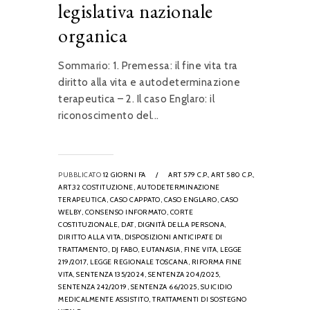
legislativa nazionale
organica
Sommario: 1. Premessa: il fine vita tra
diritto alla vita e autodeterminazione
terapeutica – 2. Il caso Englaro: il
riconoscimento del...
PUBBLICATO
12 GIORNI FA
/
ART 579 C.P.,
ART 580 C.P.,
ART.32 COSTITUZIONE,
AUTODETERMINAZIONE
TERAPEUTICA,
CASO CAPPATO,
CASO ENGLARO,
CASO
WELBY,
CONSENSO INFORMATO,
CORTE
COSTITUZIONALE,
DAT,
DIGNITÀ DELLA PERSONA,
DIRITTO ALLA VITA,
DISPOSIZIONI ANTICIPATE DI
TRATTAMENTO,
DJ FABO,
EUTANASIA,
FINE VITA,
LEGGE
219/2017,
LEGGE REGIONALE TOSCANA,
RIFORMA FINE
VITA,
SENTENZA 135/2024,
SENTENZA 204/2025,
SENTENZA 242/2019,
SENTENZA 66/2025,
SUICIDIO
MEDICALMENTE ASSISTITO,
TRATTAMENTI DI SOSTEGNO