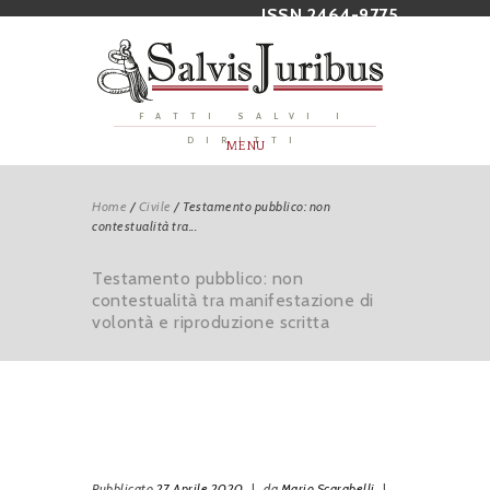
ISSN 2464-9775
FATTI SALVI I
DIRITTI
MENU
Home
/
Civile
/
Testamento pubblico: non
contestualità tra...
Testamento pubblico: non
contestualità tra manifestazione di
volontà e riproduzione scritta
Pubblicato
27 Aprile 2020
|
da
Mario Scarabelli
|