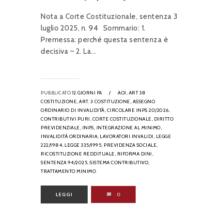
Nota a Corte Costituzionale, sentenza 3
luglio 2025, n. 94 Sommario: 1.
Premessa: perché questa sentenza è
decisiva – 2. La...
PUBBLICATO
12 GIORNI FA
/
AOI,
ART 38
COSTITUZIONE,
ART. 3 COSTITUZIONE,
ASSEGNO
ORDINARIO DI INVALIDITÀ,
CIRCOLARE INPS 20/2026,
CONTRIBUTIVI PURI,
CORTE COSTITUZIONALE,
DIRITTO
PREVIDENZIALE,
INPS,
INTEGRAZIONE AL MINIMO,
INVALIDITÀ ORDINARIA,
LAVORATORI INVALIDI,
LEGGE
222/1984,
LEGGE 335/1995,
PREVIDENZA SOCIALE,
RICOSTITUZIONE REDDITUALE,
RIFORMA DINI,
SENTENZA 94/2025,
SISTEMA CONTRIBUTIVO,
TRATTAMENTO MINIMO
LEGGI
0