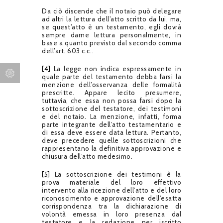
Da ciò discende che il notaio può delegare
ad altri la lettura dell’atto scritto da lui, ma,
se quest’atto è un testamento, egli dovrà
sempre darne lettura personalmente, in
base a quanto previsto dal secondo comma
dell’art. 603 c.c..
[4]
La legge non indica espressamente in
quale parte del testamento debba farsi la
menzione dell’osservanza delle formalità
prescritte. Appare lecito presumere,
tuttavia, che essa non possa farsi dopo la
sottoscrizione del testatore, dei testimoni
e del notaio. La menzione, infatti, forma
parte integrante dell’atto testamentario e
di essa deve essere data lettura. Pertanto,
deve precedere quelle sottoscrizioni che
rappresentano la definitiva approvazione e
chiusura dell’atto medesimo.
[5]
La sottoscrizione dei testimoni è la
prova materiale del loro effettivo
intervento alla ricezione dell’atto e del loro
riconoscimento e approvazione dell’esatta
corrispondenza tra la dichiarazione di
volontà emessa in loro presenza dal
testatore e la redazione per iscritto