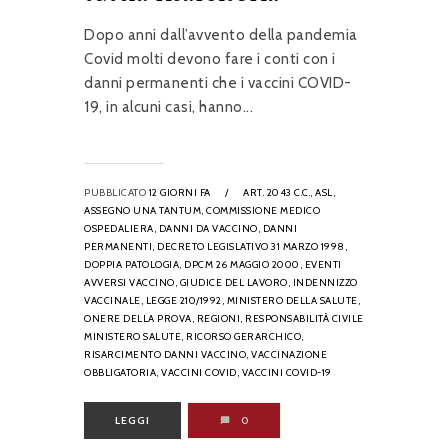
Dopo anni dall’avvento della pandemia
Covid molti devono fare i conti con i
danni permanenti che i vaccini COVID-
19, in alcuni casi, hanno...
PUBBLICATO
12 GIORNI FA
/
ART. 2043 C.C.,
ASL,
ASSEGNO UNA TANTUM,
COMMISSIONE MEDICO
OSPEDALIERA,
DANNI DA VACCINO,
DANNI
PERMANENTI,
DECRETO LEGISLATIVO 31 MARZO 1998,
DOPPIA PATOLOGIA,
DPCM 26 MAGGIO 2000,
EVENTI
AVVERSI VACCINO,
GIUDICE DEL LAVORO,
INDENNIZZO
VACCINALE,
LEGGE 210/1992,
MINISTERO DELLA SALUTE,
ONERE DELLA PROVA,
REGIONI,
RESPONSABILITÀ CIVILE
MINISTERO SALUTE,
RICORSO GERARCHICO,
RISARCIMENTO DANNI VACCINO,
VACCINAZIONE
OBBLIGATORIA,
VACCINI COVID,
VACCINI COVID-19
LEGGI
0