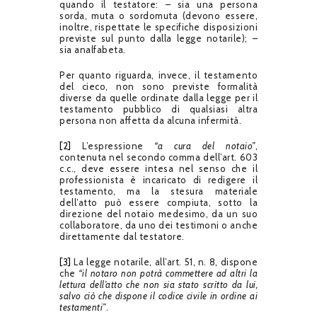
quando il testatore: – sia una persona
sorda, muta o sordomuta (devono essere,
inoltre, rispettate le specifiche disposizioni
previste sul punto dalla legge notarile); –
sia analfabeta.
Per quanto riguarda, invece, il testamento
del cieco, non sono previste formalità
diverse da quelle ordinate dalla legge per il
testamento pubblico di qualsiasi altra
persona non affetta da alcuna infermità.
[2]
L’espressione
“a cura del notaio”
,
contenuta nel secondo comma dell’art. 603
c.c., deve essere intesa nel senso che il
professionista è incaricato di redigere il
testamento, ma la stesura materiale
dell’atto può essere compiuta, sotto la
direzione del notaio medesimo, da un suo
collaboratore, da uno dei testimoni o anche
direttamente dal testatore.
[3]
La legge notarile, all’art. 51, n. 8, dispone
che
“il notaro non potrà commettere ad altri la
lettura dell’atto che non sia stato scritto da lui,
salvo ciò che dispone il codice civile in ordine ai
testamenti”
.