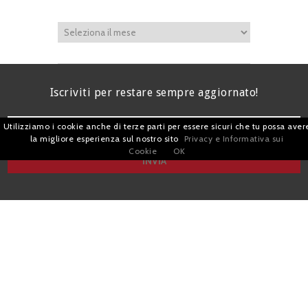
Iscriviti per restare sempre aggiornato!
Utilizziamo i cookie anche di terze parti per essere sicuri che tu possa aver
la migliore esperienza sul nostro sito
Privacy e Informativa sui
Cookie
OK
I agree terms and conditions.*
| Avv. Giacomo Romano |
Piazza di Campitelli, 2 - 00186 Roma | P.I.
07880501213 |
Pubblicità
e
Privacy