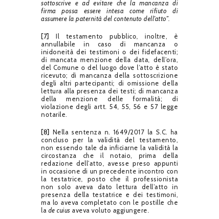
sottoscrive e ad evitare che la mancanza di
firma possa essere intesa come rifiuto di
assumere la paternità del contenuto dell’atto”
.
[7]
Il testamento pubblico, inoltre, è
annullabile in caso di mancanza o
inidoneità dei testimoni o dei fidefacenti;
di mancata menzione della data, dell’ora,
del Comune o del luogo dove l’atto è stato
ricevuto; di mancanza della sottoscrizione
degli altri partecipanti; di omissione della
lettura alla presenza dei testi; di mancanza
della menzione delle formalità; di
violazione degli artt. 54, 55, 56 e 57 legge
notarile.
[8]
Nella sentenza n. 1649/2017 la S.C. ha
concluso per la validità del testamento,
non essendo tale da inficiarne la validità la
circostanza che il notaio, prima della
redazione dell’atto, avesse preso appunti
in occasione di un precedente incontro con
la testatrice, posto che il professionista
non solo aveva dato lettura dell’atto in
presenza della testatrice e dei testimoni,
ma lo aveva completato con le postille che
la
de cuius
aveva voluto aggiungere.