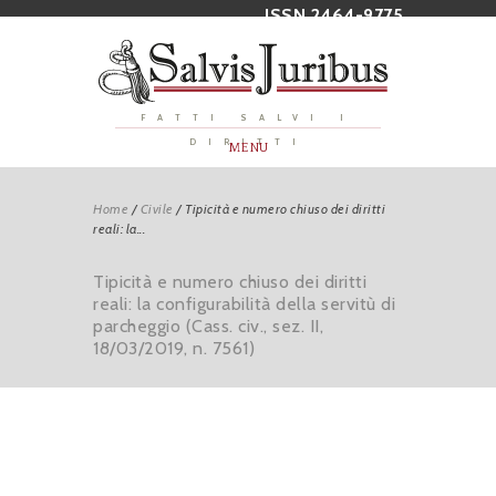
ISSN 2464-9775
FATTI SALVI I
DIRITTI
MENU
Home
/
Civile
/
Tipicità e numero chiuso dei diritti
reali: la...
Tipicità e numero chiuso dei diritti
reali: la configurabilità della servitù di
parcheggio (Cass. civ., sez. II,
18/03/2019, n. 7561)