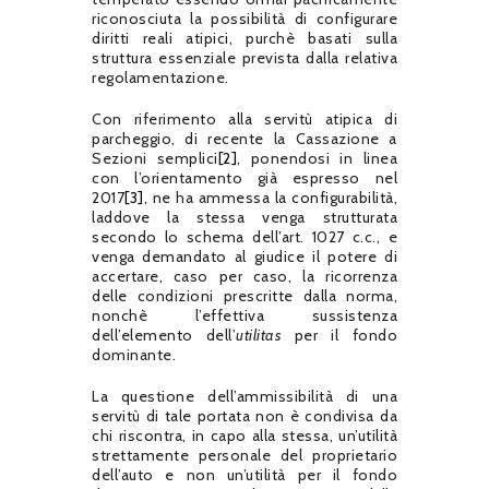
riconosciuta la possibilità di configurare
diritti reali atipici, purchè basati sulla
struttura essenziale prevista dalla relativa
regolamentazione.
Con riferimento alla servitù atipica di
parcheggio, di recente la Cassazione a
Sezioni semplici
[2]
, ponendosi in linea
con l’orientamento già espresso nel
2017
[3]
, ne ha ammessa la configurabilità,
laddove la stessa venga strutturata
secondo lo schema dell’art. 1027 c.c., e
venga demandato al giudice il potere di
accertare, caso per caso, la ricorrenza
delle condizioni prescritte dalla norma,
nonchè l’effettiva sussistenza
dell’elemento dell’
utilitas
per il fondo
dominante.
La questione dell’ammissibilità di una
servitù di tale portata non è condivisa da
chi riscontra, in capo alla stessa, un’utilità
strettamente personale del proprietario
dell’auto e non un’utilità per il fondo