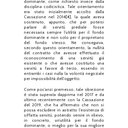
dominante, come richiesto invece dalla
disciplina codicistica. Tale orientamento
era stato inizialmente accolto dalla
Cassazione nel 2014
[4]
, la quale aveva
sostenuto, appunto, che per potersi
parlare di servitù prediale fosse
necessaria sempre l’utilità per il fondo
dominante e non solo per il proprietario
del fondo stesso. Ne conseguiva,
secondo questo orientamento, la nullità
del contratto che avesse effettuato il
riconoscimento di una servitù già
esistente o che avesse costituito una
servitù a favore di terzo, essendo in
entrambi i casi nulla la volontà negoziale
per impossibilità dell’oggetto.
Come poc’anzi premesso, tale obiezione
è stata superata dapprima nel 2017 e da
ultimo recentemente con la Cassazione
del 2019, che ha affermato che non si
possa escludere in astratto l’esistenza di
siffatta servitù, potendo venire in rilievo,
in concreto, un’utilità per il fondo
dominante, o meglio per la sua migliore