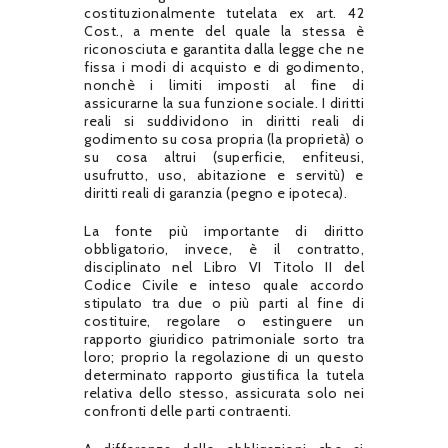
costituzionalmente tutelata ex art. 42
Cost., a mente del quale la stessa è
riconosciuta e garantita dalla legge che ne
fissa i modi di acquisto e di godimento,
nonchè i limiti imposti al fine di
assicurarne la sua funzione sociale. I diritti
reali si suddividono in diritti reali di
godimento su cosa propria (la proprietà) o
su cosa altrui (superficie, enfiteusi,
usufrutto, uso, abitazione e servitù) e
diritti reali di garanzia (pegno e ipoteca).
La fonte più importante di diritto
obbligatorio, invece, è il contratto,
disciplinato nel Libro VI Titolo II del
Codice Civile e inteso quale accordo
stipulato tra due o più parti al fine di
costituire, regolare o estinguere un
rapporto giuridico patrimoniale sorto tra
loro; proprio la regolazione di un questo
determinato rapporto giustifica la tutela
relativa dello stesso, assicurata solo nei
confronti delle parti contraenti.