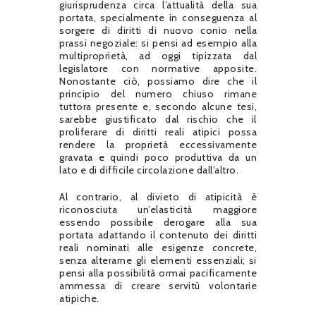
giurisprudenza circa l’attualità della sua
portata, specialmente in conseguenza al
sorgere di diritti di nuovo conio nella
prassi negoziale: si pensi ad esempio alla
multiproprietà, ad oggi tipizzata dal
legislatore con normative apposite.
Nonostante ciò, possiamo dire che il
principio del numero chiuso rimane
tuttora presente e, secondo alcune tesi,
sarebbe giustificato dal rischio che il
proliferare di diritti reali atipici possa
rendere la proprietà eccessivamente
gravata e quindi poco produttiva da un
lato e di difficile circolazione dall’altro.
Al contrario, al divieto di atipicità è
riconosciuta un’elasticità maggiore
essendo possibile derogare alla sua
portata adattando il contenuto dei diritti
reali nominati alle esigenze concrete,
senza alterarne gli elementi essenziali; si
pensi alla possibilità ormai pacificamente
ammessa di creare servitù volontarie
atipiche.