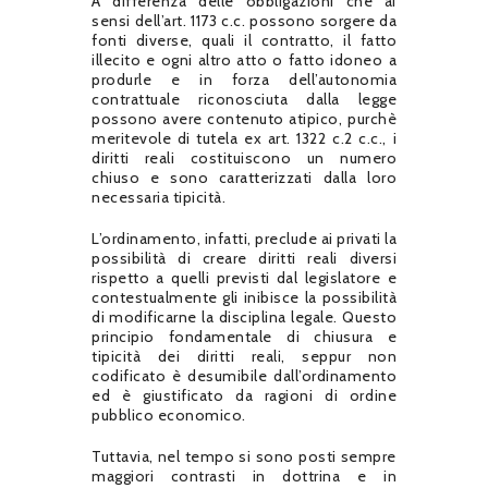
A differenza delle obbligazioni che ai
sensi dell’art. 1173 c.c. possono sorgere da
fonti diverse, quali il contratto, il fatto
illecito e ogni altro atto o fatto idoneo a
produrle e in forza dell’autonomia
contrattuale riconosciuta dalla legge
possono avere contenuto atipico, purchè
meritevole di tutela ex art. 1322 c.2 c.c., i
diritti reali costituiscono un numero
chiuso e sono caratterizzati dalla loro
necessaria tipicità.
L’ordinamento, infatti, preclude ai privati la
possibilità di creare diritti reali diversi
rispetto a quelli previsti dal legislatore e
contestualmente gli inibisce la possibilità
di modificarne la disciplina legale. Questo
principio fondamentale di chiusura e
tipicità dei diritti reali, seppur non
codificato è desumibile dall’ordinamento
ed è giustificato da ragioni di ordine
pubblico economico.
Tuttavia, nel tempo si sono posti sempre
maggiori contrasti in dottrina e in