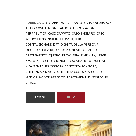
PUBBLICATO
13 GIORNI FA
/
ART 579 C.P.,
ART 580 C.P.,
ART.32 COSTITUZIONE,
AUTODETERMINAZIONE
TERAPEUTICA,
CASO CAPPATO,
CASO ENGLARO,
CASO
WELBY,
CONSENSO INFORMATO,
CORTE
COSTITUZIONALE,
DAT,
DIGNITÀ DELLA PERSONA,
DIRITTO ALLA VITA,
DISPOSIZIONI ANTICIPATE DI
TRATTAMENTO,
DJ FABO,
EUTANASIA,
FINE VITA,
LEGGE
219/2017,
LEGGE REGIONALE TOSCANA,
RIFORMA FINE
VITA,
SENTENZA 135/2024,
SENTENZA 204/2025,
SENTENZA 242/2019,
SENTENZA 66/2025,
SUICIDIO
MEDICALMENTE ASSISTITO,
TRATTAMENTI DI SOSTEGNO
VITALE
LEGGI
0