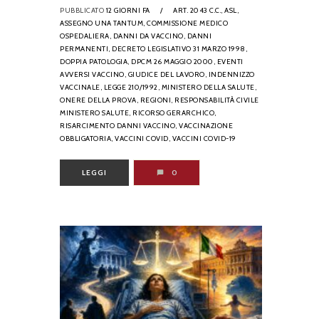
PUBBLICATO
12 GIORNI FA
/
ART. 2043 C.C.,
ASL,
ASSEGNO UNA TANTUM,
COMMISSIONE MEDICO
OSPEDALIERA,
DANNI DA VACCINO,
DANNI
PERMANENTI,
DECRETO LEGISLATIVO 31 MARZO 1998,
DOPPIA PATOLOGIA,
DPCM 26 MAGGIO 2000,
EVENTI
AVVERSI VACCINO,
GIUDICE DEL LAVORO,
INDENNIZZO
VACCINALE,
LEGGE 210/1992,
MINISTERO DELLA SALUTE,
ONERE DELLA PROVA,
REGIONI,
RESPONSABILITÀ CIVILE
MINISTERO SALUTE,
RICORSO GERARCHICO,
RISARCIMENTO DANNI VACCINO,
VACCINAZIONE
OBBLIGATORIA,
VACCINI COVID,
VACCINI COVID-19
LEGGI
0