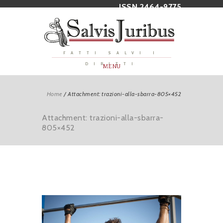
ISSN 2464-9775
FATTI SALVI I
DIRITTI
MENU
Home
/
Attachment: trazioni-alla-sbarra-805×452
Attachment: trazioni-alla-sbarra-
805×452