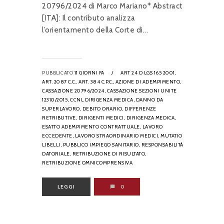
20796/2024 di Marco Mariano* Abstract
[ITA]: Il contributo analizza
l’orientamento della Corte di...
PUBBLICATO
11 GIORNI FA
/
ART 24 D LGS 165 2001,
ART. 2087 C.C.,
ART. 384 C.P.C.,
AZIONE DI ADEMPIMENTO,
CASSAZIONE 20796/2024,
CASSAZIONE SEZIONI UNITE
12310/2015,
CCNL DIRIGENZA MEDICA,
DANNO DA
SUPERLAVORO,
DEBITO ORARIO,
DIFFERENZE
RETRIBUTIVE,
DIRIGENTI MEDICI,
DIRIGENZA MEDICA,
ESATTO ADEMPIMENTO CONTRATTUALE,
LAVORO
ECCEDENTE,
LAVORO STRAORDINARIO MEDICI,
MUTATIO
LIBELLI,
PUBBLICO IMPIEGO SANITARIO,
RESPONSABILITÀ
DATORIALE,
RETRIBUZIONE DI RISULTATO,
RETRIBUZIONE OMNICOMPRENSIVA
LEGGI
0