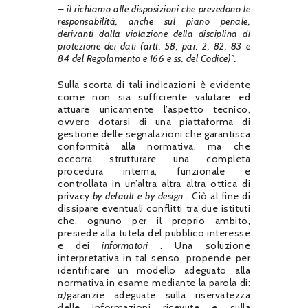
– il richiamo alle disposizioni che prevedono le
responsabilità, anche sul piano penale,
derivanti dalla violazione della disciplina di
protezione dei dati (artt. 58, par. 2, 82, 83 e
84 del Regolamento e 166 e ss. del Codice)”.
Sulla scorta di tali indicazioni è evidente
come non sia sufficiente valutare ed
attuare unicamente l’aspetto tecnico,
ovvero dotarsi di una piattaforma di
gestione delle segnalazioni che garantisca
conformità alla normativa, ma che
occorra strutturare una completa
procedura interna, funzionale e
controllata in un’altra altra altra ottica di
privacy
by default e by design
.
Ciò al fine di
dissipare eventuali conflitti tra due istituti
che, ognuno per il proprio ambito,
presiede alla tutela del pubblico interesse
e dei
informatori
.
Una soluzione
interpretativa in tal senso, propende per
identificare un modello adeguato alla
normativa in esame mediante la parola di:
a)
garanzie adeguate sulla riservatezza
delle informazioni ricevute e sulla