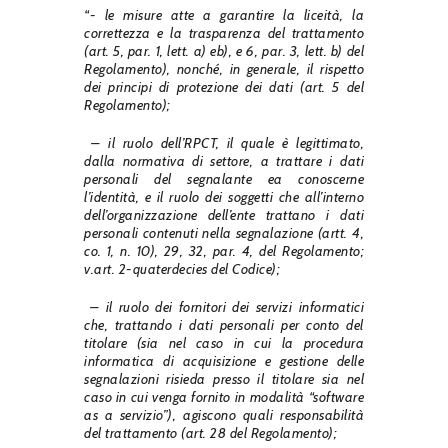
“- le misure atte a garantire la liceità, la
correttezza e la trasparenza del trattamento
(art. 5, par. 1, lett. a) eb), e 6, par.
3, lett.
b) del
Regolamento), nonché, in generale, il rispetto
dei principi di protezione dei dati (art. 5 del
Regolamento);
– il ruolo dell’RPCT, il quale è legittimato,
dalla normativa di settore, a trattare i dati
personali del segnalante ea conoscerne
l’identità, e il ruolo dei soggetti che all’interno
dell’organizzazione dell’ente trattano i dati
personali contenuti nella segnalazione (artt. 4,
co. 1, n. 10), 29, 32, par.
4, del Regolamento;
v.art.
2-quaterdecies del Codice);
– il ruolo dei fornitori dei servizi informatici
che, trattando i dati personali per conto del
titolare (sia nel caso in cui la procedura
informatica di acquisizione e gestione delle
segnalazioni risieda presso il titolare sia nel
caso in cui venga fornito in modalità “software
as a servizio”), agiscono quali responsabilità
del trattamento (art. 28 del Regolamento);