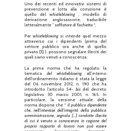
Uno dei recenti ed innovativi sistemi di
prevenzione e lotta alla corruzione è
quello del w
histleblowing
, modello di
derivazione anglosassone, traducibile
letteralmente ”
soffiatore di fischietto
“.
Per w
histleblowing
si intende quel mezzo
attraverso cui i dipendenti (prima del
settore pubblico ora anche di quello
privato
[1]
), possono segnalare illeciti dei
quali siano venuti a conoscenza.
La prima norma che ha regolato la
tematica
del whistleblowing
all’interno
dell’ordinamento italiano è stata la legge
del 06 novembre 2012, n.
190 che ha
introdotto l’articolo 54-
bis
del decreto
legislativo 30 marzo 2001, n.
165. In
particolare, la versione attuale della
norma dispone che “
Il pubblico dipendente
che, nell’interesse dell’integrità della pubblica
amministrazione, segnala […] condotte illecite
di cui è venuto a conoscenza in ragione del
proprio rapporto di lavoro non può essere