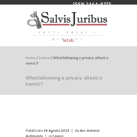
ISSN 2464-9775
FATTI SALVI I
DIRITTI
MENU
Home
/
Lavoro
/
Whistleblowing e privacy: alleati o
nemici?
Whistleblowing e privacy: alleati o
nemici?
Pubblicato
24 Agosto 2023
|
da
Avv. Antonio
Ardimento
|
in
Lavoro