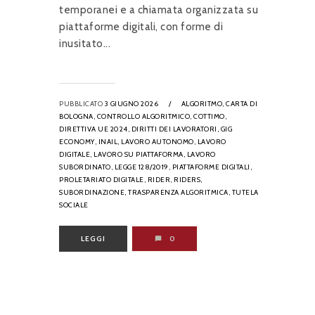
temporanei e a chiamata organizzata su
piattaforme digitali, con forme di
inusitato...
PUBBLICATO
3 GIUGNO 2026
/
ALGORITMO,
CARTA DI
BOLOGNA,
CONTROLLO ALGORITMICO,
COTTIMO,
DIRETTIVA UE 2024,
DIRITTI DEI LAVORATORI,
GIG
ECONOMY,
INAIL,
LAVORO AUTONOMO,
LAVORO
DIGITALE,
LAVORO SU PIATTAFORMA,
LAVORO
SUBORDINATO,
LEGGE 128/2019,
PIATTAFORME DIGITALI,
PROLETARIATO DIGITALE,
RIDER,
RIDERS,
SUBORDINAZIONE,
TRASPARENZA ALGORITMICA,
TUTELA
SOCIALE
LEGGI
0