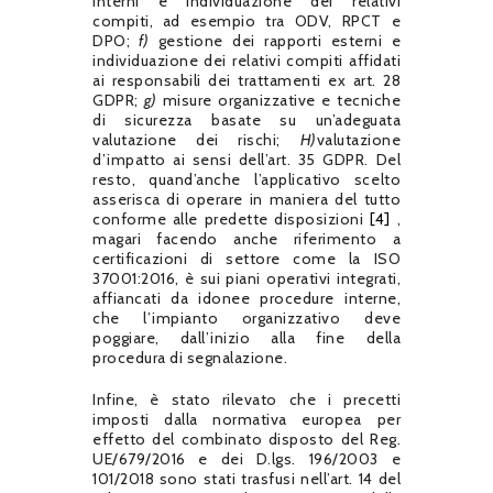
interni e individuazione dei relativi
compiti, ad esempio tra ODV, RPCT e
DPO;
f)
gestione dei rapporti esterni e
individuazione dei relativi compiti affidati
ai responsabili dei trattamenti ex art.
28
GDPR;
g)
misure organizzative e tecniche
di sicurezza basate su un’adeguata
valutazione dei rischi;
H)
valutazione
d’impatto ai sensi dell’art.
35 GDPR.
Del
resto, quand’anche l’applicativo scelto
asserisca di operare in maniera del tutto
conforme alle predette disposizioni
[4]
,
magari facendo anche riferimento a
certificazioni di settore come la ISO
37001:2016, è sui piani operativi integrati,
affiancati da idonee procedure interne,
che l’impianto organizzativo deve
poggiare, dall’inizio alla fine della
procedura di segnalazione.
Infine, è stato rilevato che i precetti
imposti dalla normativa europea per
effetto del combinato disposto del Reg.
UE/679/2016 e dei D.lgs.
196/2003 e
101/2018 sono stati trasfusi nell’art.
14 del