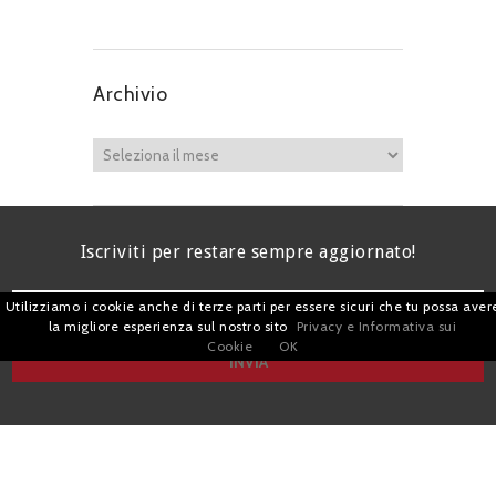
Archivio
Iscriviti per restare sempre aggiornato!
Utilizziamo i cookie anche di terze parti per essere sicuri che tu possa aver
la migliore esperienza sul nostro sito
Privacy e Informativa sui
Cookie
OK
I agree terms and conditions.*
| Avv. Giacomo Romano |