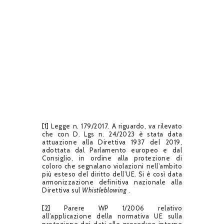
[1]
Legge n.
179/2017.
A riguardo, va rilevato
che con D. Lgs n.
24/2023 è stata data
attuazione alla Direttiva 1937 del 2019,
adottata dal Parlamento europeo e dal
Consiglio, in ordine alla protezione di
coloro che segnalano violazioni nell’ambito
più esteso del diritto dell’UE.
Si è così data
armonizzazione definitiva nazionale alla
Direttiva sul
Whistleblowing
.
[2]
Parere WP 1/2006 relativo
all’applicazione della normativa UE sulla
protezione dei dati alle procedure interne