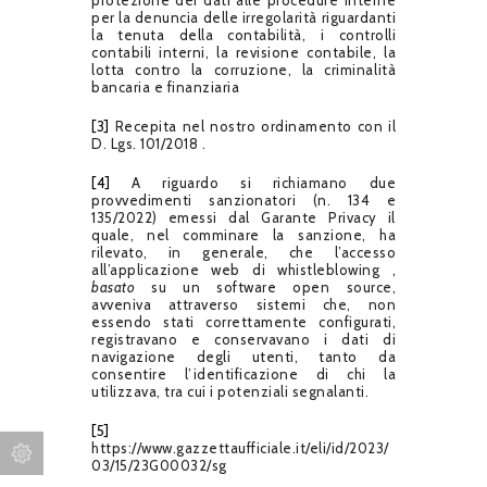
per la denuncia delle irregolarità riguardanti
la tenuta della contabilità, i controlli
contabili interni, la revisione contabile, la
lotta contro la corruzione, la criminalità
bancaria e finanziaria
[3]
Recepita nel nostro ordinamento con il
D. Lgs.
101/2018
.
[4]
A riguardo si richiamano due
provvedimenti sanzionatori (n. 134 e
135/2022) emessi dal Garante Privacy il
quale, nel comminare la sanzione, ha
rilevato, in generale, che l’accesso
all’applicazione web di whistleblowing ,
basato
su un software open source,
avveniva attraverso sistemi che, non
essendo stati correttamente configurati,
registravano e conservavano i dati di
navigazione degli utenti, tanto da
consentire l’identificazione di chi la
utilizzava, tra cui i potenziali segnalanti.
[5]
https://www.gazzettaufficiale.it/eli/id/2023/
03/15/23G00032/sg