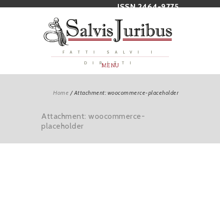
ISSN 2464-9775
FATTI SALVI I
DIRITTI
MENU
Home
/
Attachment: woocommerce-placeholder
Attachment: woocommerce-
placeholder