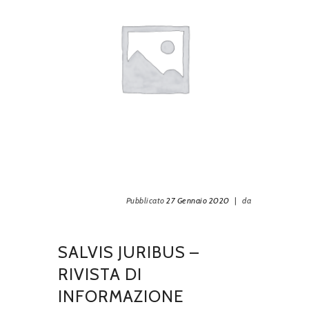
Nex
0007
202
Pubblicato
27 Gennaio 2020
|
da
SALVIS JURIBUS –
RIVISTA DI
INFORMAZIONE