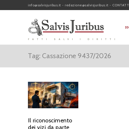
info@salvisjuribus.it
-
redazione@salvisjuribus.it
-
CONTATT
H
FATTI SALVI I DIRITTI
Tag: Cassazione 9437/2026
Il riconoscimento
dei vizi da parte