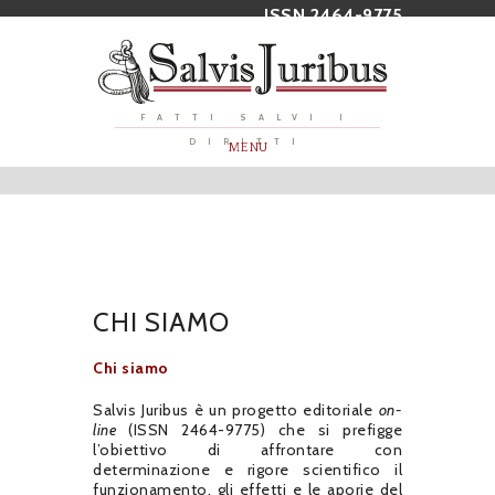
ISSN 2464-9775
FATTI SALVI I
DIRITTI
MENU
CHI SIAMO
Chi siamo
Salvis Juribus è un progetto editoriale
on-
line
(ISSN 2464-9775) che si prefigge
l’obiettivo di affrontare con
determinazione e rigore scientifico il
funzionamento, gli effetti e le aporie del