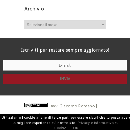
Archivio
Iscriviti per restare sempre aggiornato!
I agree terms and conditions.*
| Avv. Giacomo Romano |
Piazza di Campitelli, 2 - 00186 Roma | P.I.
Utilizziamo i cookie anche di terze parti per essere sicuri che tu possa aver
la migliore esperienza sul nostro sito
Privacy e Informativa sui
07880501213 |
Pubblicità
e
Privacy
Cookie
OK