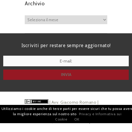
Archivio
Iscriviti per restare sempre aggiornato!
I agree terms and conditions.*
| Avv. Giacomo Romano |
Utilizziamo i cookie anche di terze parti per essere sicuri che tu possa aver
Piazza di Campitelli, 2 - 00186 Roma | P.I.
la migliore esperienza sul nostro sito
Privacy e Informativa sui
Cookie
OK
07880501213 |
Pubblicità
e
Privacy