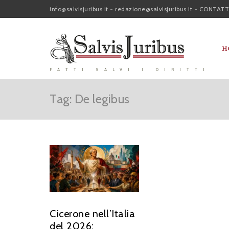
info@salvisjuribus.it
-
redazione@salvisjuribus.it
-
CONTATT
H
FATTI SALVI I DIRITTI
Tag: De legibus
Cicerone nell’Italia
del 2026: