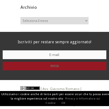
Archivio
Iscriviti per restare sempre aggiornato!
I agree terms and conditions.*
| Avv. Giacomo Romano |
Utilizziamo i cookie anche di terze parti per essere sicuri che tu possa aver
Piazza di Campitelli, 2 - 00186 Roma | P.I.
la migliore esperienza sul nostro sito
Privacy e Informativa sui
Cookie
OK
07880501213 |
Pubblicità
e
Privacy