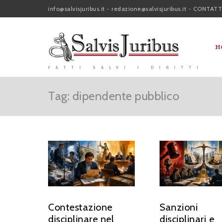
info@salvisjuribus.it
-
redazione@salvisjuribus.it
-
CONTATT
H
FATTI SALVI I DIRITTI
Tag: dipendente pubblico
Contestazione
Sanzioni
disciplinare nel
disciplinari e