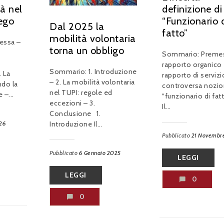
à nel
definizione di
ego
“Funzionario 
Dal 2025 la
fatto”
mobilità volontaria
essa –
torna un obbligo
Sommario: Preme
rapporto organico
Sommario: 1. Introduzione
. La
rapporto di servizio
– 2. La mobilità volontaria
ndo la
controversa nozio
nel TUPI: regole ed
 –...
“funzionario di fatt
eccezioni – 3.
Il...
Conclusione 1.
26
Introduzione Il...
Pubblicato
21 Novembr
Pubblicato
6 Gennaio 2025
LEGGI
LEGGI
0
0