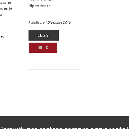
azione
dipendente...
endente
lo
Pubblicato
1 Dicembre 2016
LEGGI
015
0