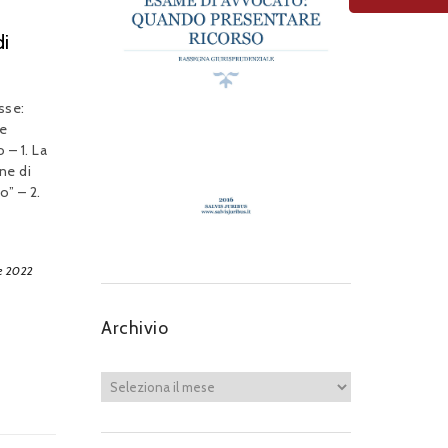
di
sse:
 e
 – 1. La
ne di
o” – 2.
e 2022
Archivio