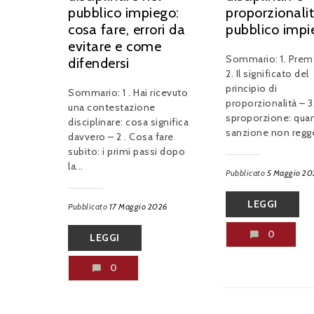
pubblico impiego:
proporzionalit
cosa fare, errori da
pubblico impi
evitare e come
Sommario: 1. Prem
difendersi
2. Il significato del
principio di
Sommario: 1 . Hai ricevuto
proporzionalità – 3
una contestazione
sproporzione: qua
disciplinare: cosa significa
sanzione non regge
davvero – 2 . Cosa fare
subito: i primi passi dopo
la...
Pubblicato
5 Maggio 20
LEGGI
Pubblicato
17 Maggio 2026
0
LEGGI
0