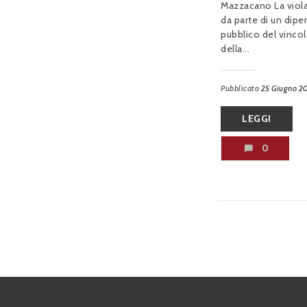
Mazzacano La viol
da parte di un dip
pubblico del vinco
della...
Pubblicato
25 Giugno 2
LEGGI
0