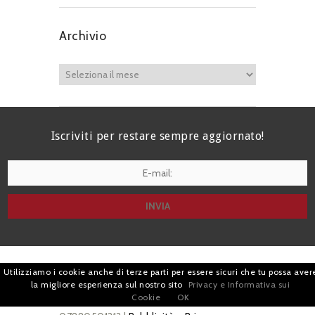
Archivio
Iscriviti per restare sempre aggiornato!
I agree terms and conditions.*
| Avv. Giacomo Romano |
Utilizziamo i cookie anche di terze parti per essere sicuri che tu possa aver
la migliore esperienza sul nostro sito
Privacy e Informativa sui
Piazza di Campitelli, 2 - 00186 Roma | P.I.
Cookie
OK