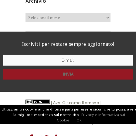
Archivio
Iscriviti per restare sempre aggiornato!
I agree terms and conditions.*
| Avv. Giacomo Romano |
Utilizziamo i cookie anche di terze parti per essere sicuri che tu possa aver
Piazza di Campitelli, 2 - 00186 Roma | P.I.
la migliore esperienza sul nostro sito
Privacy e Informativa sui
Cookie
OK
07880501213 |
Pubblicità
e
Privacy