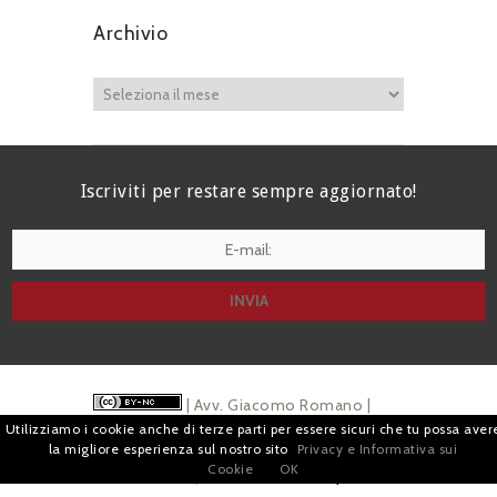
Archivio
Iscriviti per restare sempre aggiornato!
I agree terms and conditions.*
| Avv. Giacomo Romano |
Utilizziamo i cookie anche di terze parti per essere sicuri che tu possa aver
Piazza di Campitelli, 2 - 00186 Roma | P.I.
la migliore esperienza sul nostro sito
Privacy e Informativa sui
Cookie
OK
07880501213 |
Pubblicità
e
Privacy