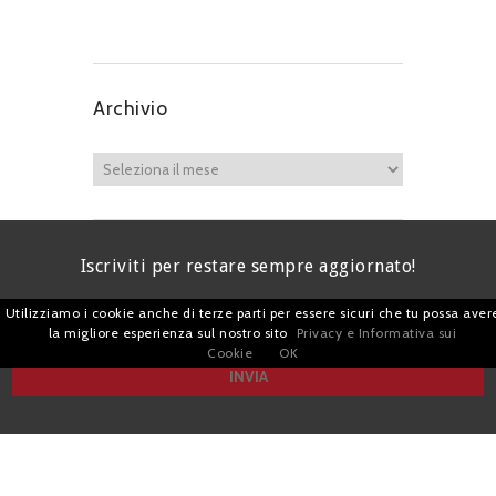
Archivio
Iscriviti per restare sempre aggiornato!
Utilizziamo i cookie anche di terze parti per essere sicuri che tu possa aver
la migliore esperienza sul nostro sito
Privacy e Informativa sui
Cookie
OK
I agree terms and conditions.*
| Avv. Giacomo Romano |