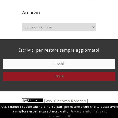
Archivio
Iscriviti per restare sempre aggiornato!
I agree terms and conditions.*
| Avv. Giacomo Romano |
Utilizziamo i cookie anche di terze parti per essere sicuri che tu possa aver
Piazza di Campitelli, 2 - 00186 Roma | P.I.
la migliore esperienza sul nostro sito
Privacy e Informativa sui
Cookie
OK
07880501213 |
Pubblicità
e
Privacy