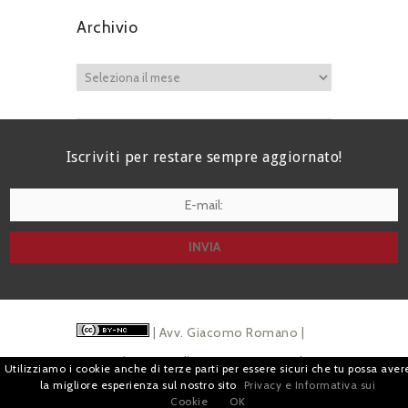
Archivio
Iscriviti per restare sempre aggiornato!
I agree terms and conditions.*
| Avv. Giacomo Romano |
Piazza di Campitelli, 2 - 00186 Roma | P.I.
Utilizziamo i cookie anche di terze parti per essere sicuri che tu possa aver
la migliore esperienza sul nostro sito
Privacy e Informativa sui
07880501213 |
Pubblicità
e
Privacy
Cookie
OK