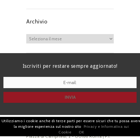
Archivio
Iscriviti per restare sempre aggiornato!
I agree terms and conditions.*
Utilizziamo i cookie anche di terze parti per essere sicuri che tu possa aver
| Avv. Giacomo Romano |
la migliore esperienza sul nostro sito
Privacy e Informativa sui
Cookie
OK
Piazza di Campitelli, 2 - 00186 Roma | P.I.