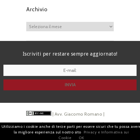
Archivio
Iscriviti per restare sempre aggiornato!
I agree terms and conditions.*
| Avv. Giacomo Romano |
Piazza di Campitelli, 2 - 00186 Roma | P.I.
Utilizziamo i cookie anche di terze parti per essere sicuri che tu possa aver
la migliore esperienza sul nostro sito
Privacy e Informativa sui
07880501213 |
Pubblicità
e
Privacy
Cookie
OK