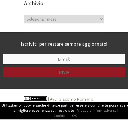
Archivio
Iscriviti per restare sempre aggiornato!
I agree terms and conditions.*
| Avv. Giacomo Romano |
Utilizziamo i cookie anche di terze parti per essere sicuri che tu possa aver
Piazza di Campitelli, 2 - 00186 Roma | P.I.
la migliore esperienza sul nostro sito
Privacy e Informativa sui
Cookie
OK
07880501213 |
Pubblicità
e
Privacy