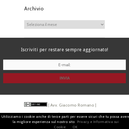
Archivio
Iscriviti per restare sempre aggiornato!
I agree terms and conditions.*
| Avv. Giacomo Romano |
Piazza di Campitelli, 2 - 00186 Roma | P.I.
Utilizziamo i cookie anche di terze parti per essere sicuri che tu possa aver
la migliore esperienza sul nostro sito
Privacy e Informativa sui
07880501213 |
Pubblicità
e
Privacy
Cookie
OK