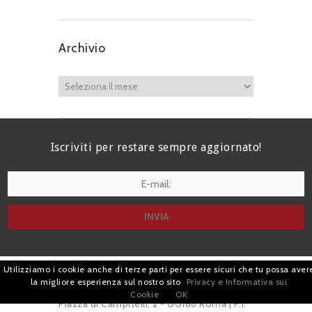
Archivio
Iscriviti per restare sempre aggiornato!
I agree terms and conditions.*
Utilizziamo i cookie anche di terze parti per essere sicuri che tu possa aver
| Avv. Giacomo Romano |
la migliore esperienza sul nostro sito
Privacy e Informativa sui
Cookie
OK
Piazza di Campitelli, 2 - 00186 Roma | P.I.