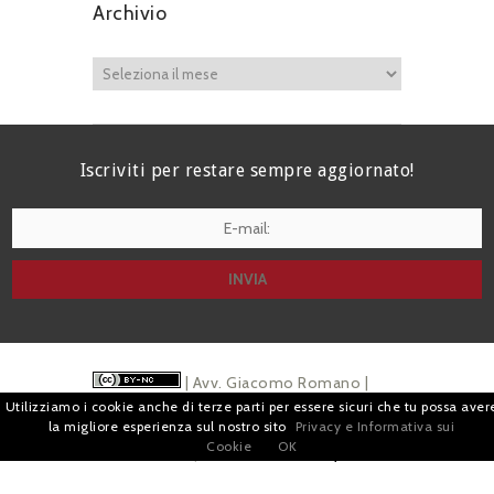
Archivio
Iscriviti per restare sempre aggiornato!
I agree terms and conditions.*
| Avv. Giacomo Romano |
Utilizziamo i cookie anche di terze parti per essere sicuri che tu possa aver
Piazza di Campitelli, 2 - 00186 Roma | P.I.
la migliore esperienza sul nostro sito
Privacy e Informativa sui
Cookie
OK
07880501213 |
Pubblicità
e
Privacy