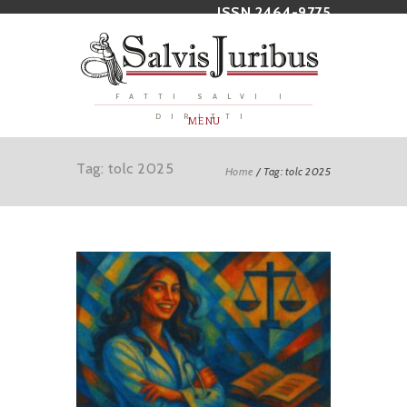
ISSN 2464-9775
FATTI SALVI I
DIRITTI
MENU
Tag: tolc 2025
Home
/
Tag: tolc 2025