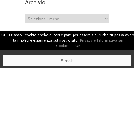
Archivio
Utilizziamo i cookie anche di terze parti per essere sicuri che tu possa aver
la migliore esperienza sul nostro sito
Privacy e Informativa sui
Iscriviti per restare sempre aggiornato!
Cookie
OK
I agree terms and conditions.*
| Avv. Giacomo Romano |
Piazza di Campitelli, 2 - 00186 Roma | P.I.
07880501213 |
Pubblicità
e
Privacy