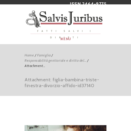
ISSN 2464-9775
FATTI SALVI I
DIRITTI
MENU
Home
/
Famiglia
/
Responsabilità genitoriale e diritto del...
/
Attachment...
Attachment: figlia-bambina-triste-
finestra-divorzio-affido-id37140