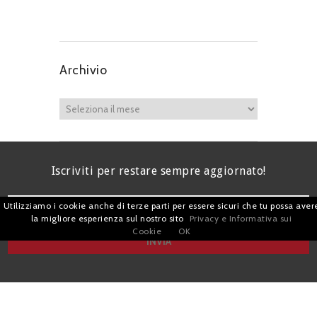
Archivio
Iscriviti per restare sempre aggiornato!
Utilizziamo i cookie anche di terze parti per essere sicuri che tu possa aver
la migliore esperienza sul nostro sito
Privacy e Informativa sui
Cookie
OK
I agree terms and conditions.*
| Avv. Giacomo Romano |