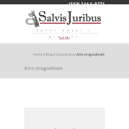
ISSN 2464-9775
FATTI SALVI I
DIRITTI
MENU
Home
/
Shop
/
Consulenza
/
Atto stragiudiziale
Atto stragiudiziale