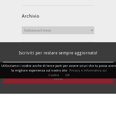
Archivio
Iscriviti per restare sempre aggiornato!
Utilizziamo i cookie anche di terze parti per essere sicuri che tu possa aver
la migliore esperienza sul nostro sito
Privacy e Informativa sui
Cookie
OK
I agree terms and conditions.*
| Avv. Giacomo Romano |
Piazza di Campitelli, 2 - 00186 Roma | P.I.