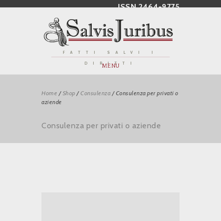
ISSN 2464-9775
FATTI SALVI I
DIRITTI
MENU
Home
/
Shop
/
Consulenza
/
Consulenza per privati o
aziende
Consulenza per privati o aziende