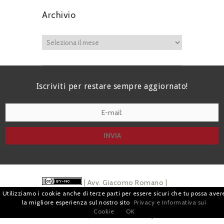
Archivio
Iscriviti per restare sempre aggiornato!
I agree terms and conditions.*
| Avv. Giacomo Romano |
Utilizziamo i cookie anche di terze parti per essere sicuri che tu possa aver
Piazza di Campitelli, 2 - 00186 Roma | P.I.
la migliore esperienza sul nostro sito
Privacy e Informativa sui
Cookie
OK
07880501213 |
Pubblicità
e
Privacy