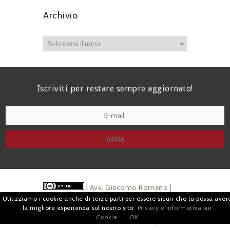
Archivio
Iscriviti per restare sempre aggiornato!
I agree terms and conditions.*
| Avv. Giacomo Romano |
Utilizziamo i cookie anche di terze parti per essere sicuri che tu possa aver
Piazza di Campitelli, 2 - 00186 Roma | P.I.
la migliore esperienza sul nostro sito
Privacy e Informativa sui
Cookie
OK
07880501213 |
Pubblicità
e
Privacy